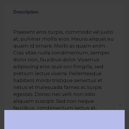
Description
Praesent eros turpis, commodo vel justo
at, pulvinar mollis eros. Mauris aliquet eu
quam id ornare. Morbi ac quam enim.
Cras vitae nulla condimentum, semper
dolor non, faucibus dolor. Vivamus
adipiscing eros quis orci fringilla, sed
pretium lectus viverra. Pellentesque
habitant morbi tristique senectus et
netus et malesuada fames ac turpis
egestas. Donec nec velit non odio
aliquam suscipit. Sed non neque
faucibus, condimentum lectus at,
Clos
accumsan enim.
this
modu
Lorem ipsum dolor sit amet, consectetur