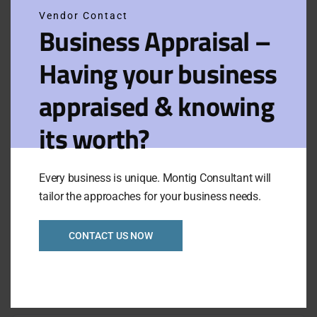
adipiscing elit. Maecenas in pulvinar
Vendor Contact
neque. Nulla finibus lobortis pulvinar.
Business Appraisal –
Donec a consectetur nulla. Nulla posuere
sapien vitae lectus suscipit, et pulvinar
Having your business
nisi tincidunt. Aliquam erat volutpat.
Curabitur convallis fringilla diam sed
appraised & knowing
aliquam. Sed tempor iaculis massa
faucibus feugiat. In fermentum facilisis
its worth?
massa, a consequat purus viverra.
Visit Website
Every business is unique. Montig Consultant will
tailor the approaches for your business needs.
CONTACT US NOW
Overview